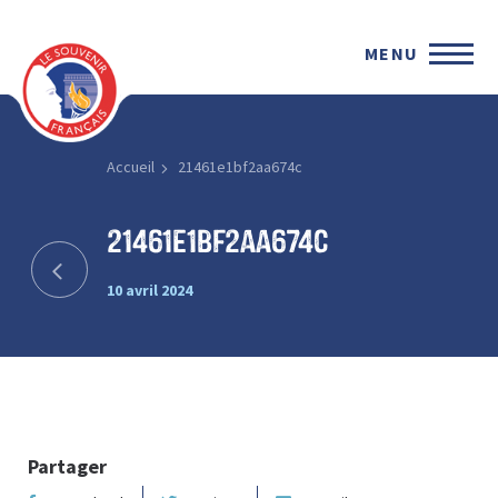
MENU
Accueil
21461e1bf2aa674c
21461e1bf2aa674c
10 avril 2024
Partager