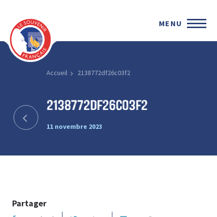
MENU
Accueil
2138772df26c03f2
2138772df26c03f2
11 novembre 2023
Partager