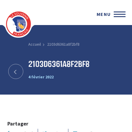
MENU
Accueil
2103d6361a8f2bf8
2103d6361a8f2bf8
4 février 2022
Partager