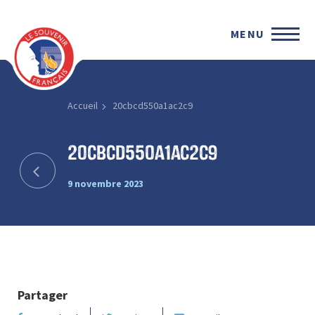
MENU
Accueil
20cbcd550a1ac2c9
20cbcd550a1ac2c9
9 novembre 2023
Partager