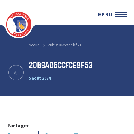
MENU
Accueil
20b9a06ccfcebf53
20b9a06ccfcebf53
5 août 2024
Partager