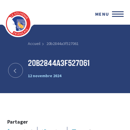
MENU
Accueil
20b2844a3f527061
20b2844a3f527061
12 novembre 2024
Partager