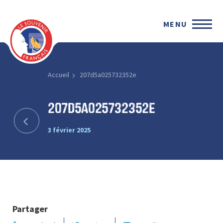
MENU
Accueil
207d5a025732352e
207d5a025732352e
3 février 2025
Partager