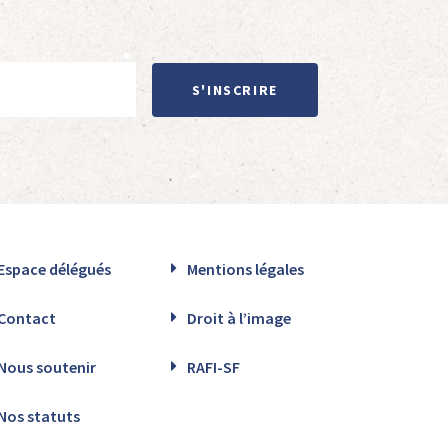
S'INSCRIRE
Espace délégués
Mentions légales
Contact
Droit à l’image
Nous soutenir
RAFI-SF
Nos statuts