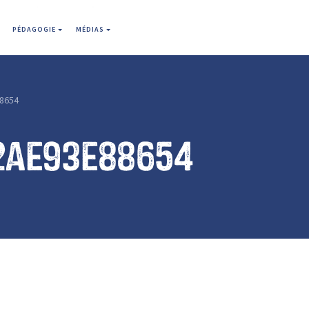
PÉDAGOGIE
MÉDIAS
8654
2ae93e88654