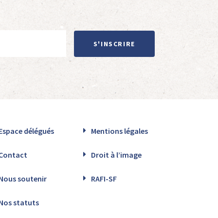
S'INSCRIRE
Espace délégués
Mentions légales
Contact
Droit à l’image
Nous soutenir
RAFI-SF
Nos statuts