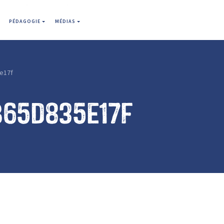
PÉDAGOGIE
MÉDIAS
e17f
b65d835e17f