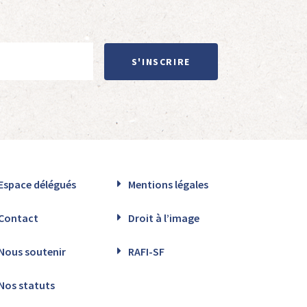
S'INSCRIRE
Espace délégués
Mentions légales
Contact
Droit à l’image
Nous soutenir
RAFI-SF
Nos statuts