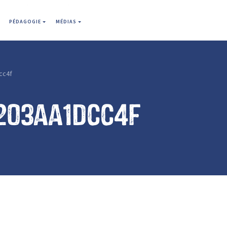
PÉDAGOGIE
MÉDIAS
cc4f
203aa1dcc4f