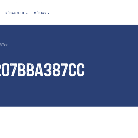
PÉDAGOGIE
MÉDIAS
87cc
207bba387cc