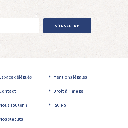
S'INSCRIRE
Espace délégués
Mentions légales
Contact
Droit à l’image
Nous soutenir
RAFI-SF
Nos statuts