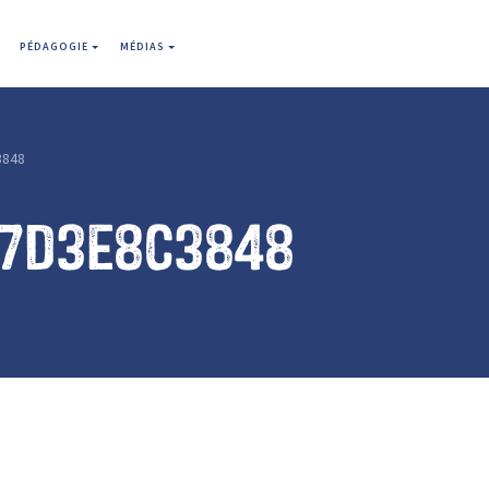
PÉDAGOGIE
MÉDIAS
3848
a7d3e8c3848