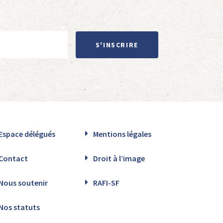
S'INSCRIRE
Espace délégués
Mentions légales
Contact
Droit à l’image
Nous soutenir
RAFI-SF
Nos statuts