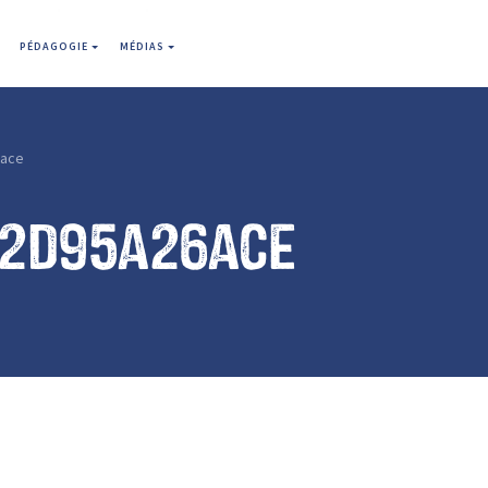
PÉDAGOGIE
MÉDIAS
6ace
d2d95a26ace