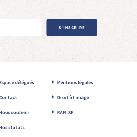
S'INSCRIRE
Espace délégués
Mentions légales
Contact
Droit à l’image
Nous soutenir
RAFI-SF
Nos statuts