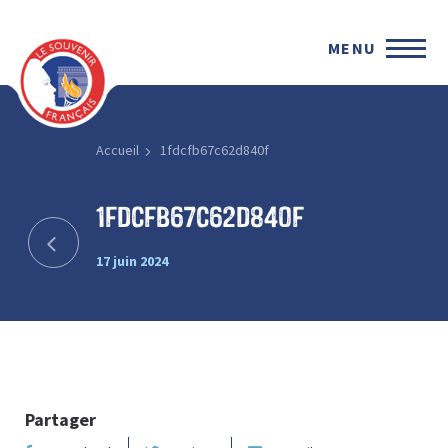
MENU
Accueil
1fdcfb67c62d840f
1fdcfb67c62d840f
17 juin 2024
Partager