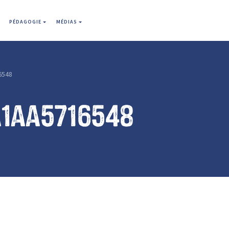
PÉDAGOGIE
MÉDIAS
6548
a1aa5716548