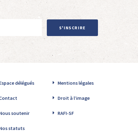
S'INSCRIRE
Espace délégués
Mentions légales
Contact
Droit à l’image
Nous soutenir
RAFI-SF
Nos statuts