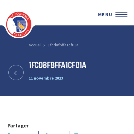
MENU
Accueil
1fcd8fbffa1cf01a
1fcd8fbffa1cf01a
11 novembre 2023
Partager