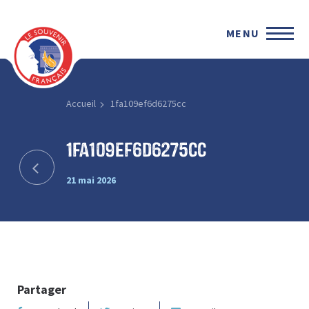
MENU
Accueil
1fa109ef6d6275cc
1fa109ef6d6275cc
21 mai 2026
Partager