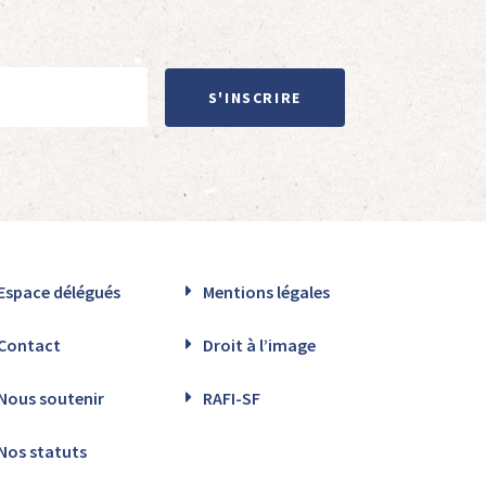
S'INSCRIRE
Espace délégués
Mentions légales
Contact
Droit à l’image
Nous soutenir
RAFI-SF
Nos statuts