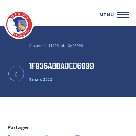
MENU
Accueil
1f936abba0e06999
1f936abba0e06999
8 mars 2022
Partager