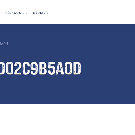
PÉDAGOGIE
MÉDIAS
5a0d
1d02c9b5a0d