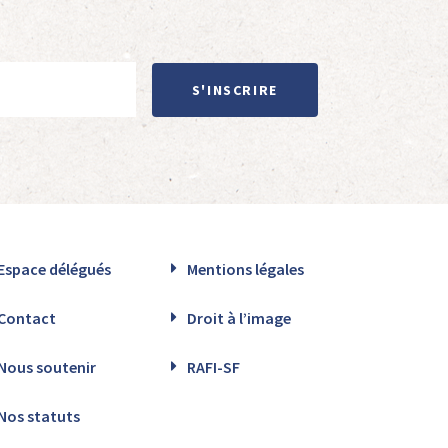
S'INSCRIRE
Espace délégués
Mentions légales
Contact
Droit à l’image
Nous soutenir
RAFI-SF
Nos statuts