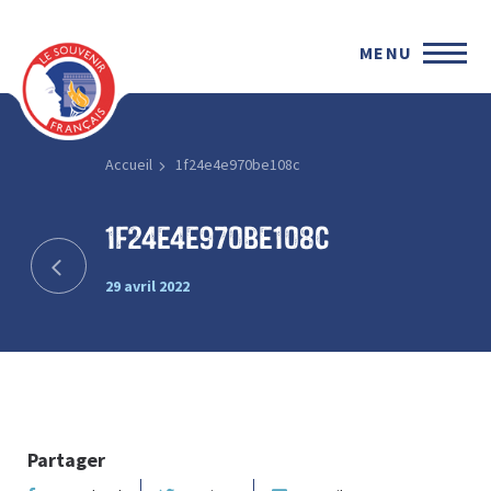
MENU
Accueil
1f24e4e970be108c
1f24e4e970be108c
29 avril 2022
Partager