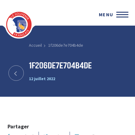
MENU
Accueil
1f206de7e704b4de
1f206de7e704b4de
12 juillet 2022
Partager