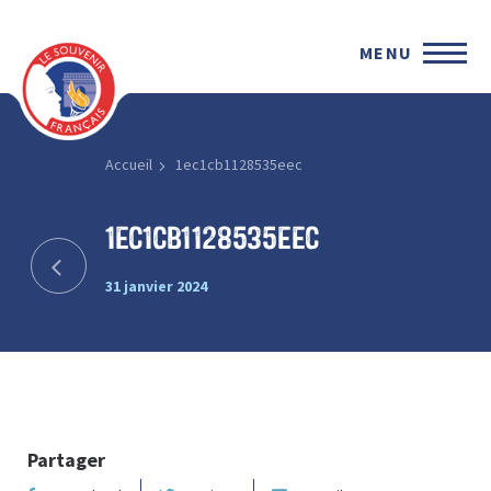
MENU
Accueil
1ec1cb1128535eec
1ec1cb1128535eec
31 janvier 2024
Partager