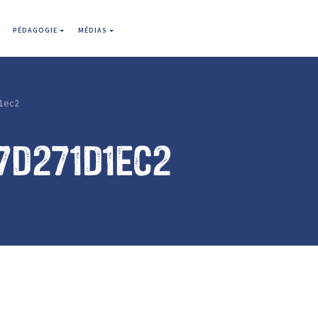
PÉDAGOGIE
MÉDIAS
1ec2
7d271d1ec2