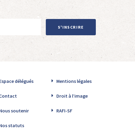
S'INSCRIRE
Espace délégués
Mentions légales
Contact
Droit à l’image
Nous soutenir
RAFI-SF
Nos statuts