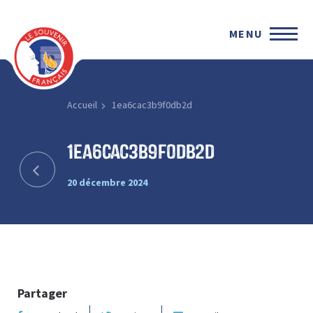
MENU
Accueil
1ea6cac3b9f0db2d
1ea6cac3b9f0db2d
20 décembre 2024
Partager