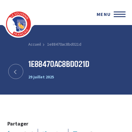
MENU
Accueil
1e88470ac8bd021d
1e88470ac8bd021d
29 juillet 2025
Partager