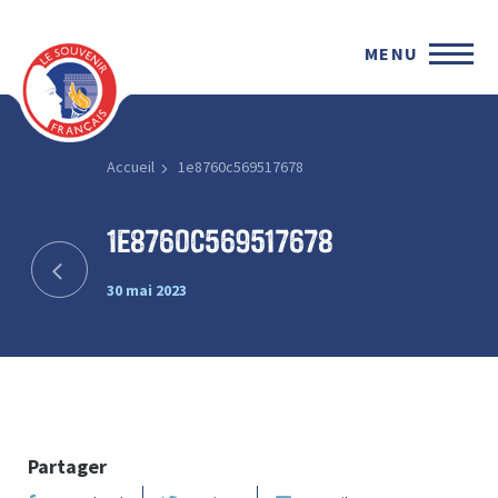
MENU
Accueil
1e8760c569517678
1e8760c569517678
30 mai 2023
Partager