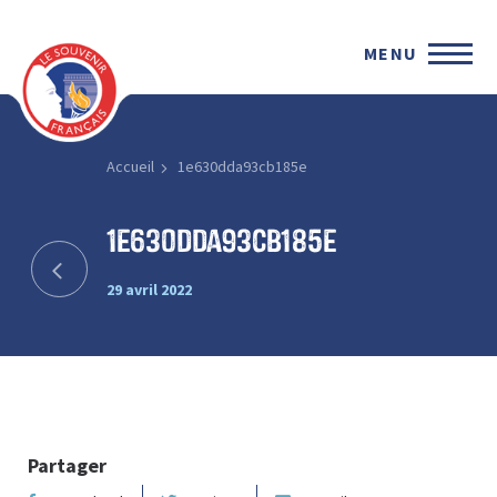
MENU
Accueil
1e630dda93cb185e
1e630dda93cb185e
29 avril 2022
Partager