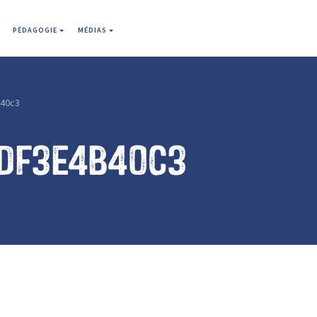
PÉDAGOGIE
MÉDIAS
40c3
3df3e4b40c3