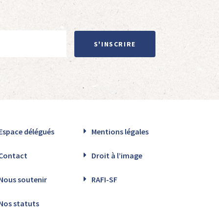
S'INSCRIRE
Espace délégués
Mentions légales
Contact
Droit à l’image
Nous soutenir
RAFI-SF
Nos statuts