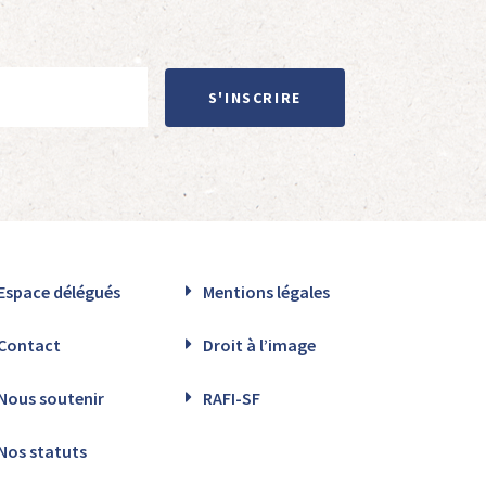
S'INSCRIRE
Espace délégués
Mentions légales
Contact
Droit à l’image
Nous soutenir
RAFI-SF
Nos statuts