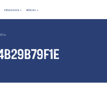
PÉDAGOGIE
MÉDIAS
9f1e
4b29b79f1e