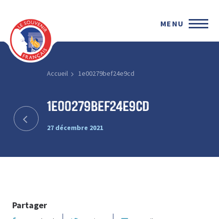
MENU
Accueil
1e00279bef24e9cd
1e00279bef24e9cd
27 décembre 2021
Partager