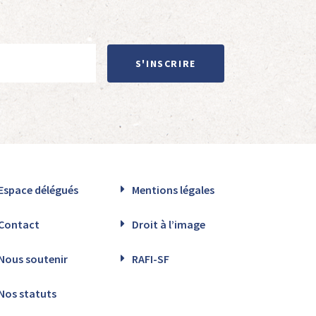
S'INSCRIRE
Espace délégués
Mentions légales
Contact
Droit à l’image
Nous soutenir
RAFI-SF
Nos statuts