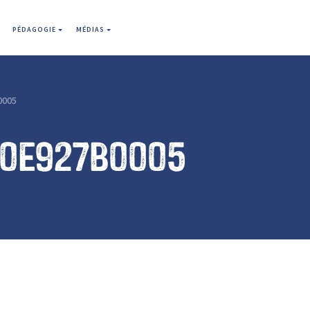
PÉDAGOGIE
MÉDIAS
0005
f0e927b0005