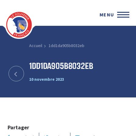
MENU
Accueil
1dd1da905b8032eb
1dd1da905b8032eb
10 novembre 2023
Partager