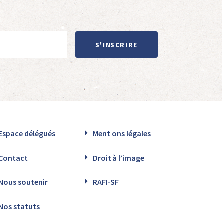
S'INSCRIRE
Espace délégués
Mentions légales
Contact
Droit à l’image
Nous soutenir
RAFI-SF
Nos statuts