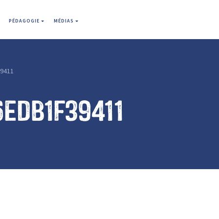
PÉDAGOGIE
MÉDIAS
9411
edb1f39411