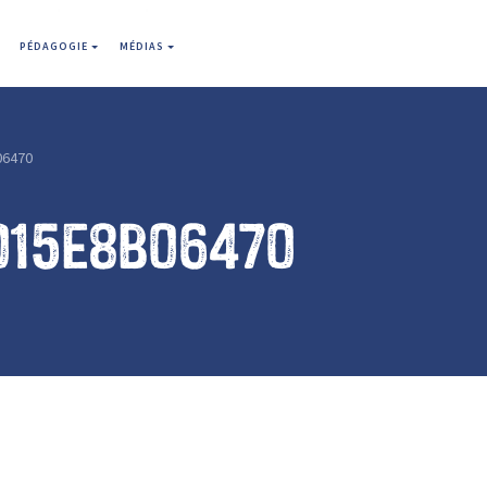
PÉDAGOGIE
MÉDIAS
06470
015e8b06470