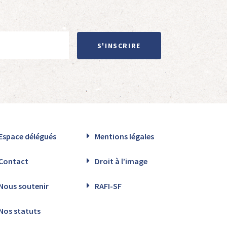
S'INSCRIRE
Espace délégués
Mentions légales
Contact
Droit à l’image
Nous soutenir
RAFI-SF
Nos statuts