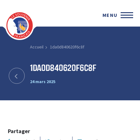
MENU
Accueil
1da0d840620f6c8f
1da0d840620f6c8f
24 mars 2025
Partager