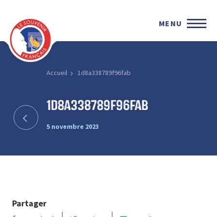
MENU
Accueil
1d8a338789f96fab
1d8a338789f96fab
5 novembre 2023
Partager