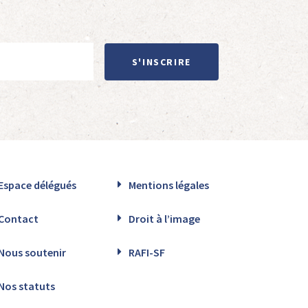
S'INSCRIRE
Espace délégués
Mentions légales
Contact
Droit à l’image
Nous soutenir
RAFI-SF
Nos statuts