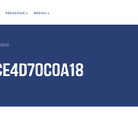
PÉDAGOGIE
MÉDIAS
0a18
ce4d70c0a18