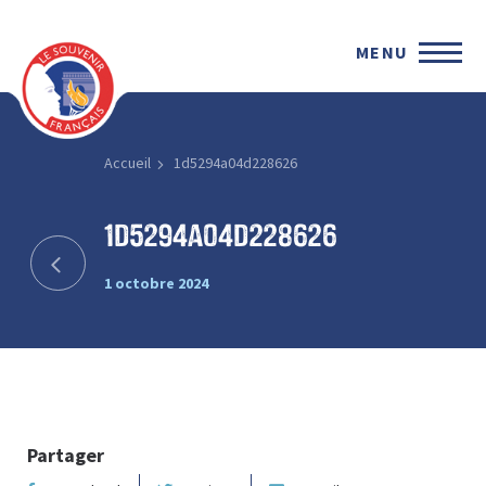
MENU
Accueil
1d5294a04d228626
1d5294a04d228626
1 octobre 2024
Partager