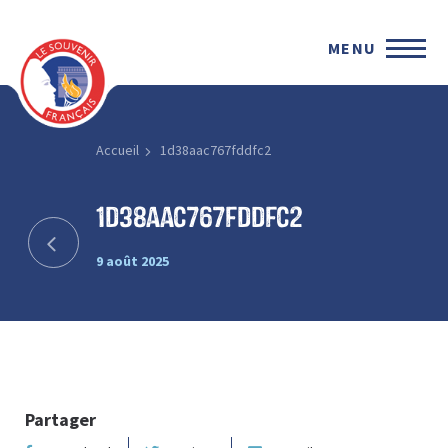
MENU
Accueil
1d38aac767fddfc2
1d38aac767fddfc2
9 août 2025
Partager