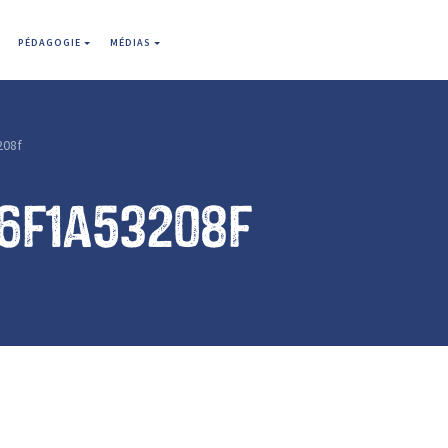
PÉDAGOGIE
MÉDIAS
208f
6f1a53208f