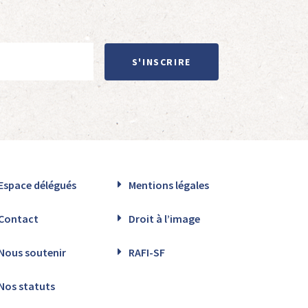
S'INSCRIRE
Espace délégués
Mentions légales
Contact
Droit à l’image
Nous soutenir
RAFI-SF
Nos statuts