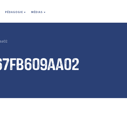
PÉDAGOGIE
MÉDIAS
aa02
67fb609aa02