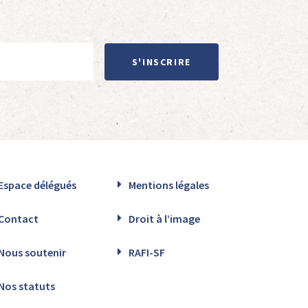
S'INSCRIRE
Espace délégués
Mentions légales
Contact
Droit à l’image
Nous soutenir
RAFI-SF
Nos statuts