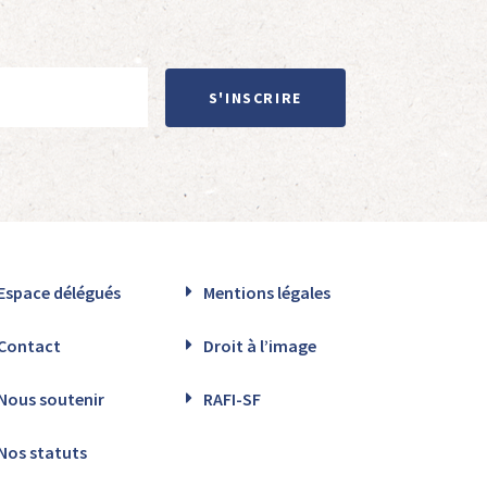
S'INSCRIRE
Espace délégués
Mentions légales
Contact
Droit à l’image
Nous soutenir
RAFI-SF
Nos statuts