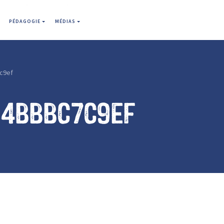
PÉDAGOGIE
MÉDIAS
c9ef
64bbbc7c9ef