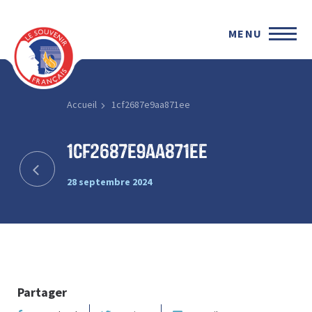
MENU
Accueil
1cf2687e9aa871ee
1cf2687e9aa871ee
28 septembre 2024
Partager