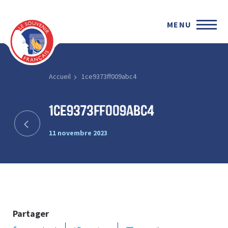
MENU
Accueil
1ce9373ff009abc4
1ce9373ff009abc4
11 novembre 2023
Partager