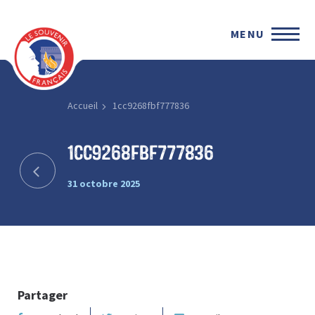
MENU
Accueil
1cc9268fbf777836
1cc9268fbf777836
31 octobre 2025
Partager