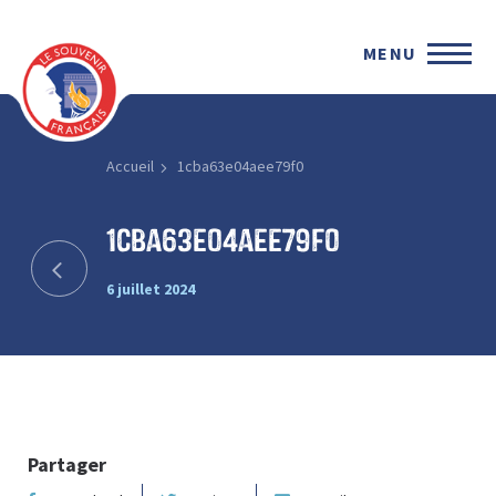
MENU
Accueil
1cba63e04aee79f0
1cba63e04aee79f0
6 juillet 2024
Partager