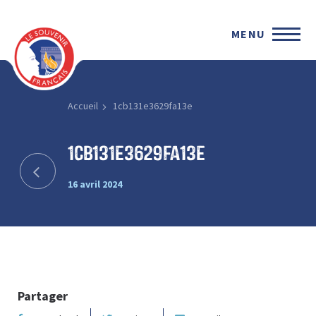
MENU
Accueil
1cb131e3629fa13e
1cb131e3629fa13e
16 avril 2024
Partager