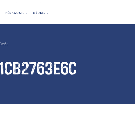
PÉDAGOGIE
MÉDIAS
3e6c
11cb2763e6c