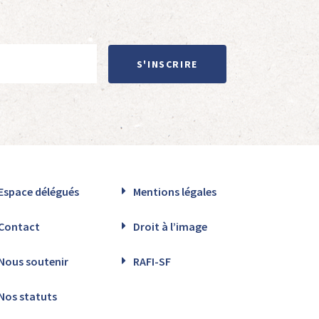
S'INSCRIRE
Espace délégués
Mentions légales
Contact
Droit à l’image
Nous soutenir
RAFI-SF
Nos statuts