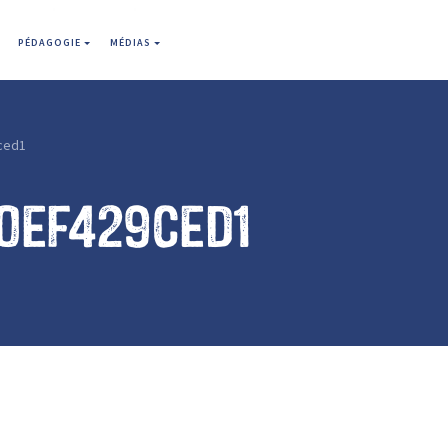
PÉDAGOGIE
MÉDIAS
ced1
0ef429ced1