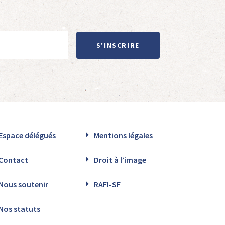
S'INSCRIRE
Espace délégués
Mentions légales
Contact
Droit à l’image
Nous soutenir
RAFI-SF
Nos statuts